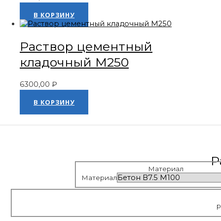
Оценка
0
из 5
В КОРЗИНУ
Раствор цементный
кладочный М250
6300,00
₽
Оценка
0
из 5
В КОРЗИНУ
Р
Материал
Материал
р