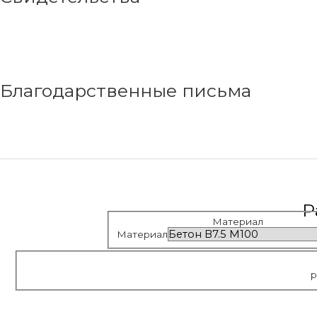
Благодарственные письма
Р
Материал
Материал
р